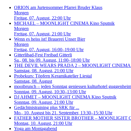
ORION am Jurtensommer
Pfarrei Bruder Klaus
Morgen
Freitag, 07. August
, 22:00 Uhr
MICHAEL – MOONLIGHT CINEMA
Kino Sputnik
Morgen
Freitag, 07. August
, 21:00 Uhr
Wenn es heiss ist!
Brauerei Unser Bier
Morgen
Freitag, 07. August
, 16:00–19:00 Uhr
Gitterlibad-Fest
Freibad Gitterli
Sa., 08. bis 09. August
, 11:00–18:00 Uhr
THE DEVIL WEARS PRADA 2 – MOONLIGHT CINEMA
Samstag, 08. August
, 21:00 Uhr
Probekurs: Töpfern
Keramikatelier Liestal
Samstag, 08. August
mooibrunch – jeden Sonntag geniessen
kulturhotel guggenheim 
Sonntag, 09. August
, 10:30–13:00 Uhr
DJ AHMET – MOONLIGHT CINEMA
Kino Sputnik
Sonntag, 09. August
, 21:00 Uhr
Gedächtnistraining plus SRK für ...
Mo., 10. August bis 21. September
, 13:30–15:30 Uhr
FATHER MOTHER SISTER BROTHER – MOONLIGHT 
Montag, 10. August
, 21:00 Uhr
Yoga am Montagabend