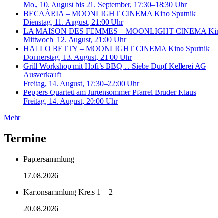
Mo., 10. August bis 21. September
, 17:30–18:30 Uhr
BECAÀRIA – MOONLIGHT CINEMA
Kino Sputnik
Dienstag, 11. August
, 21:00 Uhr
LA MAISON DES FEMMES – MOONLIGHT CINEMA
Ki
Mittwoch, 12. August
, 21:00 Uhr
HALLO BETTY – MOONLIGHT CINEMA
Kino Sputnik
Donnerstag, 13. August
, 21:00 Uhr
Grill Workshop mit Hofi’s BBQ ...
Siebe Dupf Kellerei AG
Ausverkauft
Freitag, 14. August
, 17:30–22:00 Uhr
Peppers Quartett am Jurtensommer
Pfarrei Bruder Klaus
Freitag, 14. August
, 20:00 Uhr
Mehr
Termine
Papiersammlung
17.08.2026
Kartonsammlung Kreis 1 + 2
20.08.2026